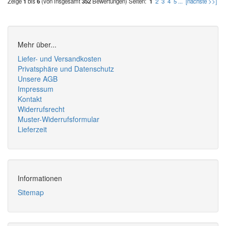
Zeige
1
bis
6
(von insgesamt
352
Bewertungen)
Seiten:
1
2
3
4
5
...
[nächste >>]
Mehr über...
Liefer- und Versandkosten
Privatsphäre und Datenschutz
Unsere AGB
Impressum
Kontakt
Widerrufsrecht
Muster-Widerrufsformular
Lieferzeit
Informationen
Sitemap