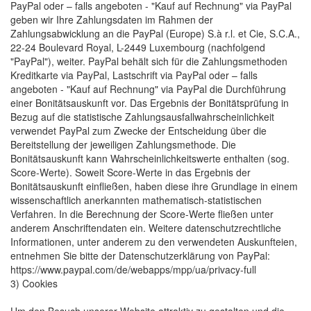
PayPal oder – falls angeboten - "Kauf auf Rechnung" via PayPal
geben wir Ihre Zahlungsdaten im Rahmen der
Zahlungsabwicklung an die PayPal (Europe) S.à r.l. et Cie, S.C.A.,
22-24 Boulevard Royal, L-2449 Luxembourg (nachfolgend
"PayPal"), weiter. PayPal behält sich für die Zahlungsmethoden
Kreditkarte via PayPal, Lastschrift via PayPal oder – falls
angeboten - "Kauf auf Rechnung" via PayPal die Durchführung
einer Bonitätsauskunft vor. Das Ergebnis der Bonitätsprüfung in
Bezug auf die statistische Zahlungsausfallwahrscheinlichkeit
verwendet PayPal zum Zwecke der Entscheidung über die
Bereitstellung der jeweiligen Zahlungsmethode. Die
Bonitätsauskunft kann Wahrscheinlichkeitswerte enthalten (sog.
Score-Werte). Soweit Score-Werte in das Ergebnis der
Bonitätsauskunft einfließen, haben diese ihre Grundlage in einem
wissenschaftlich anerkannten mathematisch-statistischen
Verfahren. In die Berechnung der Score-Werte fließen unter
anderem Anschriftendaten ein. Weitere datenschutzrechtliche
Informationen, unter anderem zu den verwendeten Auskunfteien,
entnehmen Sie bitte der Datenschutzerklärung von PayPal:
https://www.paypal.com/de/webapps/mpp/ua/privacy-full
3) Cookies
Um den Besuch unserer Website attraktiv zu gestalten und die